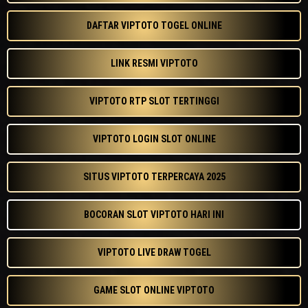
DAFTAR VIPTOTO TOGEL ONLINE
LINK RESMI VIPTOTO
VIPTOTO RTP SLOT TERTINGGI
VIPTOTO LOGIN SLOT ONLINE
SITUS VIPTOTO TERPERCAYA 2025
BOCORAN SLOT VIPTOTO HARI INI
VIPTOTO LIVE DRAW TOGEL
GAME SLOT ONLINE VIPTOTO